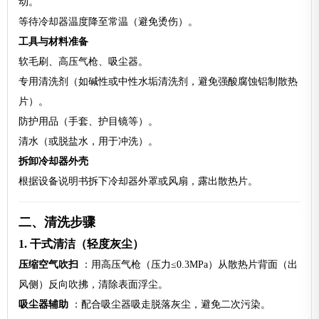
动。
等待冷却器温度降至常温（避免烫伤）。
工具与材料准备
软毛刷、高压气枪、吸尘器。
专用清洗剂（如碱性或中性水垢清洗剂，避免强酸腐蚀铝制散热
片）。
防护用品（手套、护目镜等）。
清水（或脱盐水，用于冲洗）。
拆卸冷却器外壳
根据设备说明书拆下冷却器外罩或风扇，露出散热片。
二、清洗步骤
1. 干式清洁（轻度灰尘）
压缩空气吹扫
：用高压气枪（压力≤0.3MPa）从散热片背面（出
风侧）反向吹拂，清除表面浮尘。
吸尘器辅助
：配合吸尘器吸走脱落灰尘，避免二次污染。